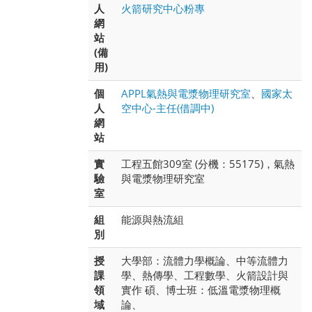
人
火箭研究中心粉專
網
站
(備
用)
個
APPL氣熱與電漿物理研究室
、
國家太
人
空中心-主任(借調中)
網
站
實
工程五館309室 (分機：55175)，氣熱
驗
與電漿物理研究室
室
組
能源與熱流組
別
授
大學部：流體力學概論、中等流體力
課
學、熱傳學、工程數學、火箭設計與
領
實作 碩、博士班：低溫電漿物理概
域
論、