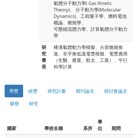
氣體分子動力學( Gas Kinetic
Theory)、 分子動力學(Molecular
Dynamics)、工程量子學、燃料電池
概論、燃燒學、
可壓縮流體力學、計算氣體分子動力
學
研
稀薄氣體動力學模擬、火箭燃燒推
究
進、非平衡低溫電漿模擬、電漿應用
專
（生醫、農業、航太、工業）、平行
長
科學計算
學歷
經歷
研究計畫
期刊論文
研討會論文
榮譽
研究
學
國家
學校名稱
系所
位
期間