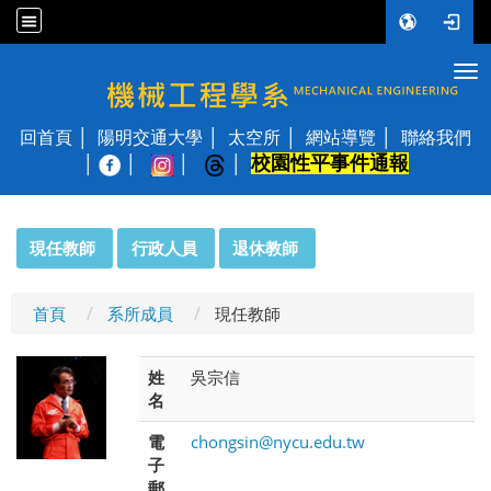
Tog
國立陽明交通大學 機械工程學系
回首頁
陽明交通大學
太空所
網站導覽
聯絡我們
校園性平事件通報
│
:::
現任教師
行政人員
退休教師
首頁
系所成員
現任教師
姓
吳宗信
名
電
chongsin@nycu.edu.tw
子
郵