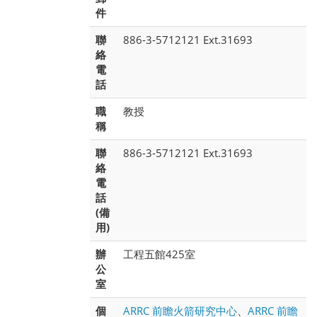
件
聯
886-3-5712121 Ext.31693
絡
電
話
職
教授
稱
聯
886-3-5712121 Ext.31693
絡
電
話
(備
用)
辦
工程五館425室
公
室
個
ARRC 前瞻火箭研究中心
、
ARRC 前瞻