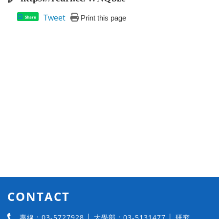
Tweet
Print this page
Share
CONTACT
專線：03-5727928 │ 大學部：03-5131477 │ 研究