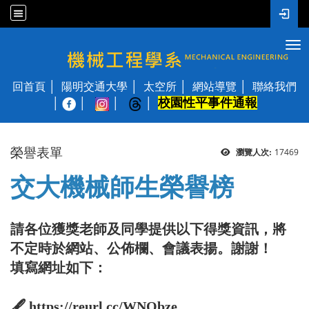
Tog
國立陽明交通大學 機械工程學系
回首頁
陽明交通大學
太空所
網站導覽
聯絡我們
校園性平事件通報
│
榮譽表單
17469
瀏覽人次:
交大機械師生榮譽榜
請各位獲獎老師及同學提供以下得獎資訊，將
不定時於網站、公佈欄、會議表揚。謝謝！
填寫網址如下：
🖋 https://reurl.cc/WNQbze