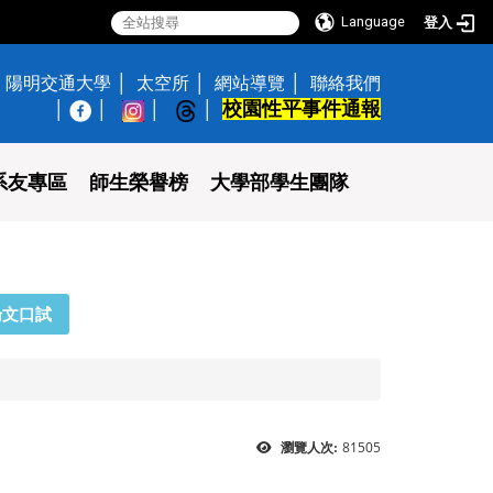
Language
登入
陽明交通大學
太空所
網站導覽
聯絡我們
校園性平事件通報
│
系友專區
師生榮譽榜
大學部學生團隊
論文口試
81505
瀏覽人次: