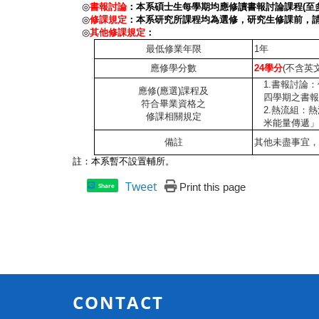
◎
書報討論
：本系碩士生每學期均應修讀書報討論課程
(
至
◎
修課規定
：本系研究所課程均為選修，研究生修課前，
◎
其他修課規定
：
最低修業年限
1年
應修學分數
24學分
(不含英
1.書報討論
應修(應選)課程及
四學期之書報
符合畢業資格之
2.熱流組：
熱
修課相關規定
米能量傳遞」
備註
其他未盡事宜，
註：本系暫不設置輔所。
Tweet
Print this page
Share
CONTACT