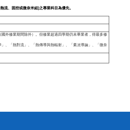
、熱流、固控或微奈米組
)
之專業科目為優先。
在國外修業期間除外）。但修業超過四學期仍未畢業者，得最多修
學」、「熱對流」、「熱傳導與熱輻射」、「紊流導論」、「微奈