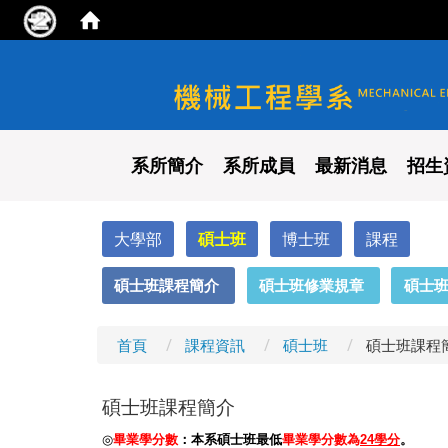
國立陽明交通大學 機械工程
系所簡介
系所成員
最新消息
招生
大學部
碩士班
博士班
課程
:::
碩士班課程簡介
碩士班修業規章
碩士
首頁
課程資訊
碩士班
碩士班課程
碩士班課程簡介
◎
畢業學分數
：本系碩士班最低
畢業學分數為
24學分
。