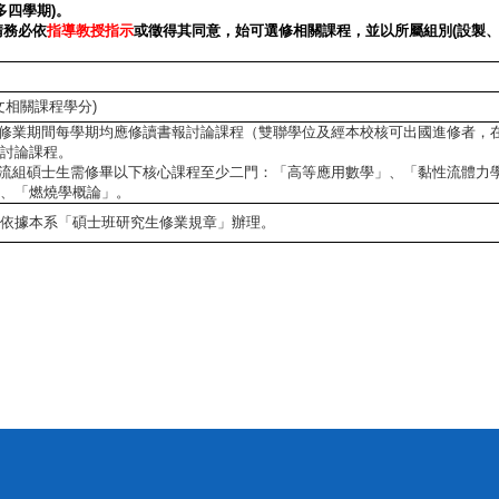
多四學期
)
。
請務必依
指導教授指示
或徵得其同意，始可選修相關課程，並以所屬組別
(
設製
文相關課程學分)
：修業期間每學期均應修讀書報討論課程（雙聯學位及經本校核可出國進修者，
討論課程。
流組碩士生需修畢以下核心課程至少二門：「高等應用數學」、「黏性流體力
、「燃燒學概論」。
依據本系「碩士班研究生修業規章」辦理。