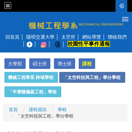
Tog
國立陽明交通大學 機械工程學系
回首頁
陽明交通大學
太空所
網站導覽
聯絡我們
校園性平事件通報
│
大學部
碩士班
博士班
課程
:::
機械工程學系 跨域學程
「太空科技與工程」學分學程
「半導體儀器工程」學程
首頁
課程資訊
學程
「太空科技與工程」學分學程