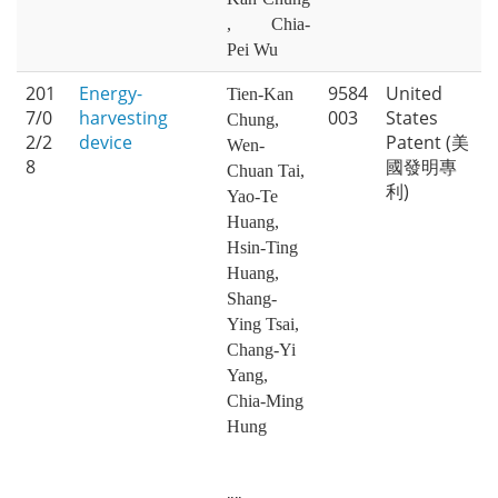
, Chia-
Pei Wu
201
Energy-
9584
United
Tien-Kan
7/0
harvesting
003
States
Chung,
2/2
device
Patent (美
Wen-
8
國發明專
Chuan Tai,
利)
Yao-Te
Huang,
Hsin-Ting
Huang,
Shang-
Ying Tsai,
Chang-Yi
Yang,
Chia-Ming
Hung