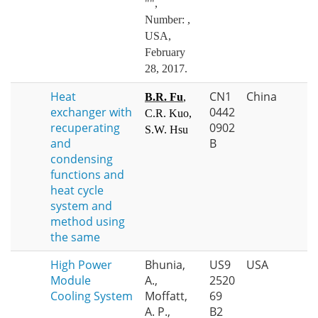
"",
Number: ,
USA,
February
28, 2017.
Heat
CN1
China
B.R. Fu
,
exchanger with
0442
C.R. Kuo,
recuperating
0902
S.W. Hsu
and
B
condensing
functions and
heat cycle
system and
method using
the same
High Power
Bhunia,
US9
USA
Module
A.,
2520
Cooling System
Moffatt,
69
A. P.,
B2