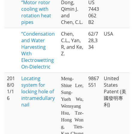
“Motor rotor
Dong,
US
cooling with
Qimin J.
7443
rotation heat
and
062
pipes
Chen, C.L.
B2
“Condensation
Chen,
62/7
USA
and Water
C.L., Yan,
28,3
Harvesting
R, and Ke,
34
With
Z.
Electrowetting
On-Dielectric
201
Locating
9867
United
Meng-
8/0
system for
551
States
Shiue
Lee,
1/1
locking hole of
Patent (美
Sung-
6
intramedullary
國發明專
Yueh Wu,
nail
利)
Wensyang
Hsu, Tze-
Hong Won
g, Tien-
Kan Chung