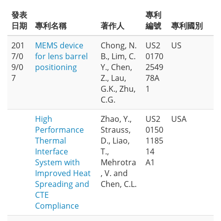
發表
專利
日期
專利名稱
著作人
編號
專利國別
201
MEMS device
Chong, N.
US2
US
7/0
for lens barrel
B., Lim, C.
0170
9/0
positioning
Y., Chen,
2549
7
Z., Lau,
78A
G.K., Zhu,
1
C.G.
High
Zhao, Y.,
US2
USA
Performance
Strauss,
0150
Thermal
D., Liao,
1185
Interface
T.,
14
System with
Mehrotra
A1
Improved Heat
, V. and
Spreading and
Chen, C.L.
CTE
Compliance