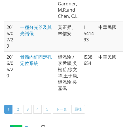
Gardner,
M.R.and
Chen, C.L.
201
一種分光器及其
黃正昇、
I
中華民國
6/0
光譜儀
林信安
5414
7/2
93
9
201
骨髓內釘固定孔
鍾添淦 /
I538
中華民國
6/0
定位系統
李孟學,吳
654
6/2
松岳,徐文
0
祥,王子康,
鍾添淦,吳
嘉佩
1
2
3
4
5
下一頁
最後