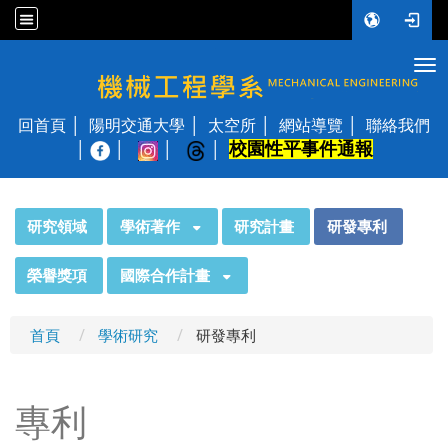
Tog
國立陽明交通大學 機械工程學系
回首頁
陽明交通大學
太空所
網站導覽
聯絡我們
校園性平事件通報
│
:::
研究領域
學術著作
研究計畫
研發專利
榮譽獎項
國際合作計畫
首頁
學術研究
研發專利
專利