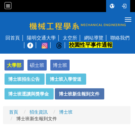
Tog
國立陽明交通大學 機械工程學系
回首頁
陽明交通大學
太空所
網站導覽
聯絡我們
校園性平事件通報
│
大學部
碩士班
博士班
:::
博士班招生公告
博士班入學管道
博士班逕讀與獎學金
博士班新生報到文件
首頁
招生資訊
博士班
博士班新生報到文件