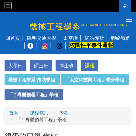
Tog
國立陽明交通大學 機械工程學系
回首頁
陽明交通大學
太空所
網站導覽
聯絡我們
校園性平事件通報
│
大學部
碩士班
博士班
課程
:::
機械工程學系 跨域學程
「太空科技與工程」學分學程
「半導體儀器工程」學程
首頁
課程資訊
學程
「半導體儀器工程」學程