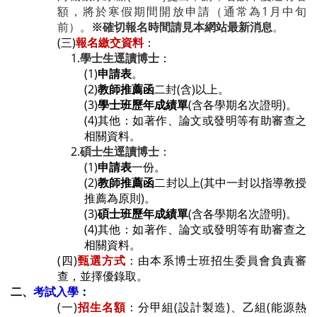
額，將於寒假期間開放申請（通常為1月中旬
前）。
※確切報名時間請見本網站最新消息
。
(
三
)
報名繳交資料
：
1.
學士生逕讀博士
：
(1)
申請表
。
(2)
教師推薦函
二封(含)以上。
(3)
學士班歷年成績單
(
含各學期名次證明)。
(4)
其他：如
著作、論文或發明等
有助審查之
相關資料
。
2.
碩士生逕讀博士
：
(1)
申請表
一份。
(2)
教師推薦函
二封以上(其中一封以指導教授
推薦為原則)。
(3)
碩士班歷年成績單
(
含各學期名次證明)。
(4)
其他：如
著作、論文或發明等
有助審查之
相關資料
。
(四
)
甄選方式
：
由本系博士班招生委員會負責審
查，並
擇優錄取
。
二、
考試入學
：
(一)
招生名額
：分甲組(設計製造)、乙組(能源熱