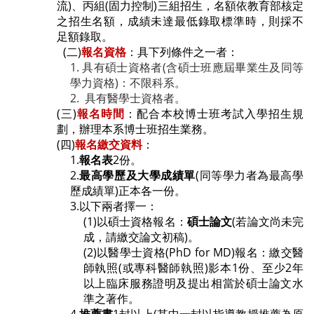
流)、丙組(固力控制)三組招生，名額依教育部核定
之招生名額，成績未達最低錄取標準時，則採不
足額錄取。
(二
)
報名資格
：具下列條件之一者：
1. 具有碩士資格者(含碩士班應屆畢業生及同等
學力資格)：不限科系。
2.
具有醫學士資格者。
(三
)
報名時間
：配合本校博士班考試入學招生規
劃，辦理本系博士班招生業務。
(四
)
報名繳交資料
：
1.
報名表
2
份。
2.
最高學歷及大學成績單
(
同等學力者為最高學
歷成績單)正本各一份。
3.
以下兩者擇一：
(1)
以碩士資格報名：
碩士論文
(
若論文尚未完
成，請繳交論文初稿
)
。
(2)
以醫學士資格
(PhD for MD)
報名：繳交醫
師執照
(
或專科醫師執照
)
影本
1
份、至少
2
年
以上臨床服務證明及提出相當於碩士論文水
準之著作
。