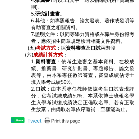
4.
推薦書
1
封以上(其中一封以指導教授推薦為原
則)。
5.
研究計畫書
。
6.
其他：
如專題報告
、論文發表
、
著作或發明等
有助審查之相關資料
。
7.
證明文件：以同等學力資格或在職生身份報考
者，應依招生簡章規定檢附相關文件資料。
(五
)
考試方式
：採
資料審查
及
口試
兩階段。
(六
)
成績計算方式
：
1.
資料審查
：
依考生送審之基本資料、在校成
績、推薦書、研究計劃書、專題報告、論文發
表等，由本系專任教師審查，審查成績佔博士
班入學考成績50%。
2.
口試
：由本系專任教師依據考生口試表現評
分，佔考試總成績50%。本系依博士班報名學
生入學考試總成績決定正備取名單。若有正取
生放棄，由備取名單依序遞補，至額滿為止。
Tweet
Print this page
Share