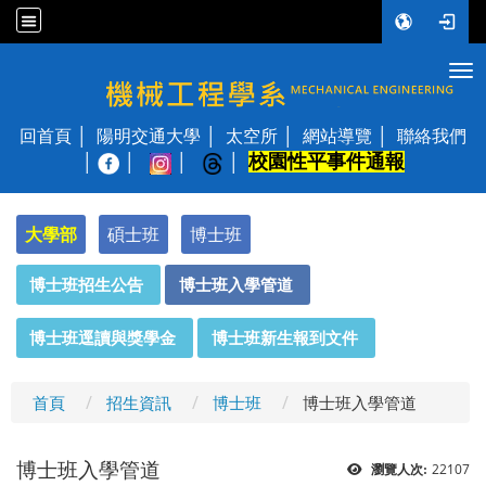
Tog
國立陽明交通大學 機械工程學系
回首頁
陽明交通大學
太空所
網站導覽
聯絡我們
校園性平事件通報
│
大學部
碩士班
博士班
:::
博士班招生公告
博士班入學管道
博士班逕讀與獎學金
博士班新生報到文件
首頁
招生資訊
博士班
博士班入學管道
博士班入學管道
22107
瀏覽人次: