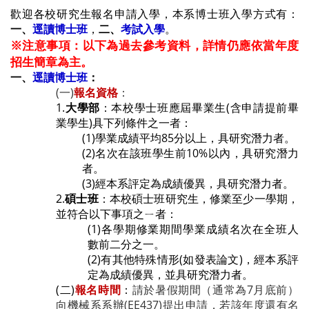
歡迎各校研究生報名申請入學，
本系博士班入學方式有：
一、
逕讀博士班
，
二、
考試入學
。
※注意事項：以下為過去參考資料，詳情仍應依當年度
招生簡章為主。
一、
逕讀博士班
：
(一)
報名資格
：
1.
大學部
：本校學士班應屆畢業生(含申請提前畢
業學生)具下列條件之一者：
(1)
學業成績平均85分以上，具研究潛力者。
(2)
名次在該班學生前10%以內，具研究潛力
者。
(3)
經本系評定為成績優異，具研究潛力者。
2.
碩士班
：本校碩士班研究生，修業至少一學期，
並符合以下事項之ㄧ者：
(1)
各學期修業期間學業成績名次在全班人
數前二分之一。
(2)
有其他特殊情形(如發表論文)，經本系評
定為成績優異，並具研究潛力者。
(
二
)
報名時間
：
請於暑假期間（通常為7月底前）
向機械系系辦(EE437)提出申請，若該年度還有名