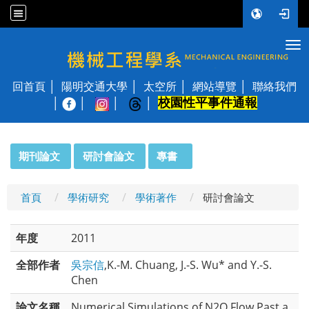
Tog
國立陽明交通大學 機械工程學系
回首頁
陽明交通大學
太空所
網站導覽
聯絡我們
校園性平事件通報
│
:::
期刊論文
研討會論文
專書
首頁
學術研究
學術著作
研討會論文
年度
2011
全部作者
吳宗信
,K.-M. Chuang, J.-S. Wu* and Y.-S.
Chen
論文名稱
Numerical Simulations of N2O Flow Past a