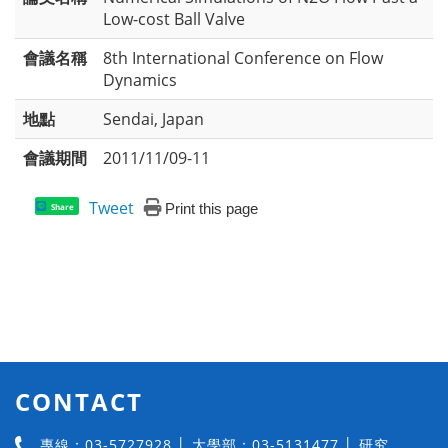
Low-cost Ball Valve
會議名稱
8th International Conference on Flow
Dynamics
地點
Sendai, Japan
會議期間
2011/11/09-11
Tweet
Print this page
Share
CONTACT
專線：03-5727928 │ 大學部：03-5131477 │ 研究