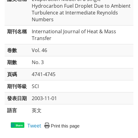
Hydrocarbon Fuel Droplet Due to Ambient
Turbulence at Intermediate Reynolds
Numbers
期刊名稱
International Journal of Heat & Mass
Transfer
卷數
Vol. 46
期數
No. 3
頁碼
4741-4745
期刊等級
SCI
發表日期
2003-11-01
語言
英文
Tweet
Print this page
Share