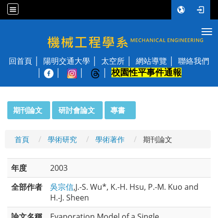
Tog
國立陽明交通大學 機械工程學系
回首頁
陽明交通大學
太空所
網站導覽
聯絡我們
校園性平事件通報
│
:::
期刊論文
研討會論文
專書
首頁
學術研究
學術著作
期刊論文
年度
2003
全部作者
吳宗信
,J.-S. Wu*, K.-H. Hsu, P.-M. Kuo and
H.-J. Sheen
論文名稱
Evaporation Model of a Single