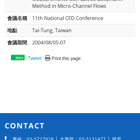
Method in Micro-Channel Flows
會議名稱
11th National CFD Conference
地點
Tai-Tung, Taiwan
會議期間
2004/08/05-07
Tweet
Print this page
Share
CONTACT
專線：03-5727928 │ 大學部：03-5131477 │ 研究