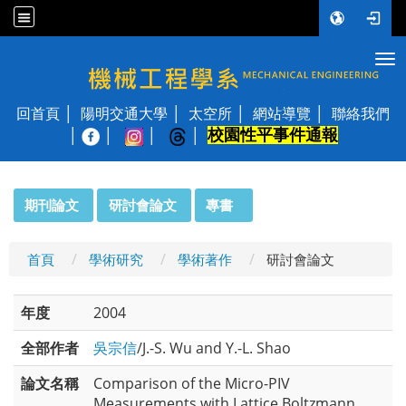
Tog
國立陽明交通大學 機械工程學系
回首頁
陽明交通大學
太空所
網站導覽
聯絡我們
校園性平事件通報
│
:::
期刊論文
研討會論文
專書
首頁
學術研究
學術著作
研討會論文
年度
2004
全部作者
吳宗信
/J.-S. Wu and Y.-L. Shao
論文名稱
Comparison of the Micro-PIV
Measurements with Lattice Boltzmann