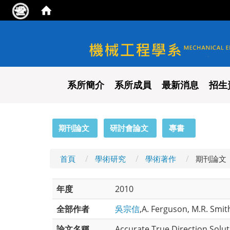
國立陽明交通大學 機械工程
系所簡介
系所成員
最新消息
招生
:::
期刊論文
研討會論文
專書
首頁
學術研究
學術著作
期刊論文
年度
2010
全部作者
吳宗信
,A. Ferguson, M.R. Smit
論文名稱
Accurate True Direction Solut