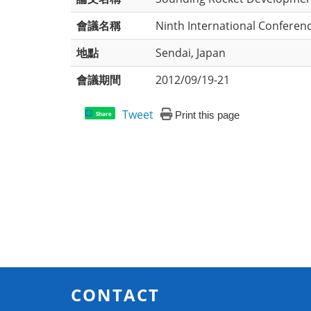
會議名稱
Ninth International Conferen
地點
Sendai, Japan
會議期間
2012/09/19-21
Tweet
Print this page
Share
CONTACT