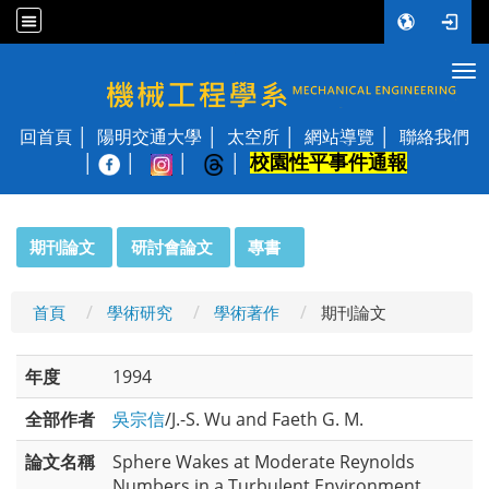
Tog
國立陽明交通大學 機械工程學系
回首頁
陽明交通大學
太空所
網站導覽
聯絡我們
校園性平事件通報
│
:::
期刊論文
研討會論文
專書
首頁
學術研究
學術著作
期刊論文
年度
1994
全部作者
吳宗信
/J.-S. Wu and Faeth G. M.
論文名稱
Sphere Wakes at Moderate Reynolds
Numbers in a Turbulent Environment