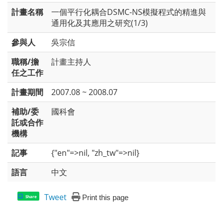
計畫名稱
一個平行化耦合DSMC-NS模擬程式的精進與
通用化及其應用之研究(1/3)
參與人
吳宗信
職稱/擔
計畫主持人
任之工作
計畫期間
2007.08 ~ 2008.07
補助/委
國科會
託或合作
機構
記事
{"en"=>nil, "zh_tw"=>nil}
語言
中文
Tweet
Print this page
Share