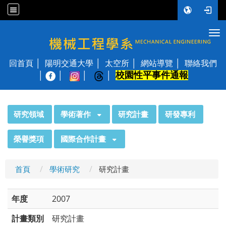
Tog
國立陽明交通大學 機械工程學系
回首頁
陽明交通大學
太空所
網站導覽
聯絡我們
校園性平事件通報
│
:::
研究領域
學術著作
研究計畫
研發專利
榮譽獎項
國際合作計畫
首頁
學術研究
研究計畫
年度
2007
計畫類別
研究計畫