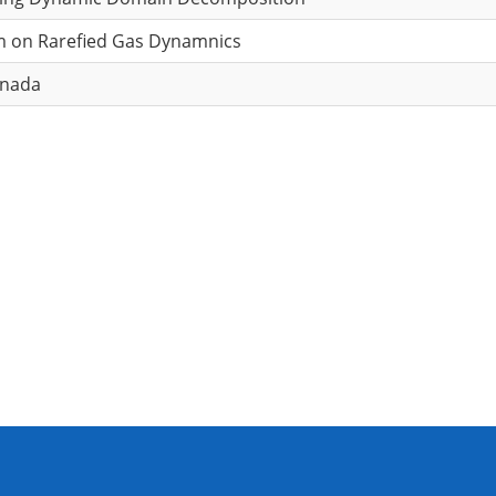
m on Rarefied Gas Dynamnics
anada