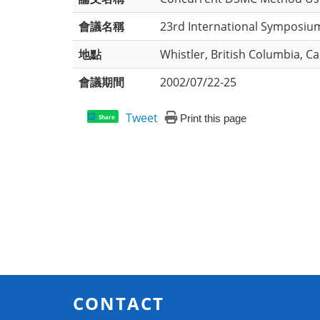
會議名稱
23rd International Symposiu
地點
Whistler, British Columbia, C
會議期間
2002/07/22-25
Tweet
Print this page
Share
CONTACT