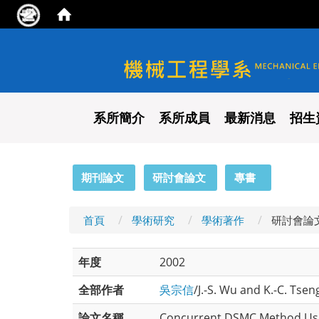
國立陽明交通大學 機械工程
系所簡介
系所成員
最新消息
招生
:::
期刊論文
研討會論文
專書
首頁
學術研究
學術著作
研討會論
年度
2002
全部作者
吳宗信
/J.-S. Wu and K.-C. Tsen
論文名稱
Concurrent DSMC Method Us