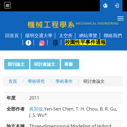
Tog
國立陽明交通大學 機械工程學系
回首頁
陽明交通大學
太空所
網站導覽
聯絡我們
校園性平事件通報
│
:::
期刊論文
研討會論文
專書
首頁
學術研究
學術著作
研討會論文
年度
2011
全部作者
吳宗信
,Yen-Sen Chen, T. H. Chou, B. R. Gu,
J. S. Wu*
論文名稱
Three-dimensional Modeling of Hybrid