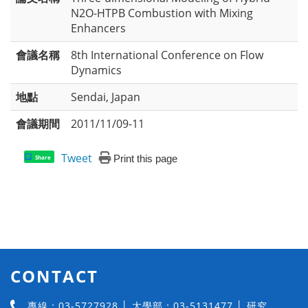
N2O-HTPB Combustion with Mixing
Enhancers
會議名稱
8th International Conference on Flow
Dynamics
地點
Sendai, Japan
會議期間
2011/11/09-11
Tweet
Print this page
Share
CONTACT
專線：03-5727928 │ 大學部：03-5131477 │ 研究