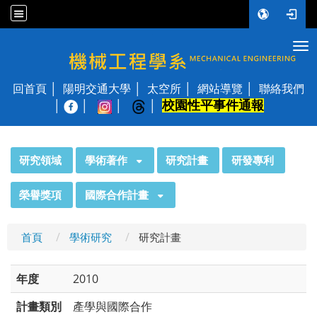
Tog
國立陽明交通大學 機械工程學系
回首頁
陽明交通大學
太空所
網站導覽
聯絡我們
校園性平事件通報
│
:::
研究領域
學術著作
研究計畫
研發專利
榮譽獎項
國際合作計畫
首頁
學術研究
研究計畫
年度
2010
計畫類別
產學與國際合作