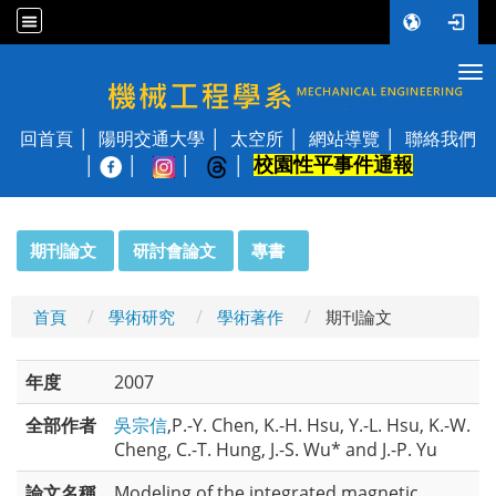
Tog
國立陽明交通大學 機械工程學系
回首頁
陽明交通大學
太空所
網站導覽
聯絡我們
校園性平事件通報
│
:::
期刊論文
研討會論文
專書
首頁
學術研究
學術著作
期刊論文
年度
2007
全部作者
吳宗信
,P.-Y. Chen, K.-H. Hsu, Y.-L. Hsu, K.-W.
Cheng, C.-T. Hung, J.-S. Wu* and J.-P. Yu
論文名稱
Modeling of the integrated magnetic