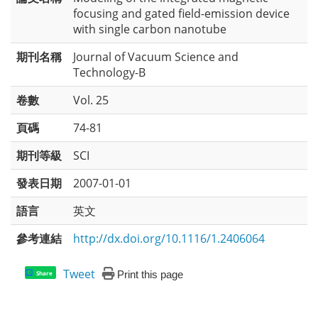
focusing and gated field-emission device
with single carbon nanotube
期刊名稱
Journal of Vacuum Science and
Technology-B
卷數
Vol. 25
頁碼
74-81
期刊等級
SCI
發表日期
2007-01-01
語言
英文
參考連結
http://dx.doi.org/10.1116/1.2406064
Tweet
Print this page
Share