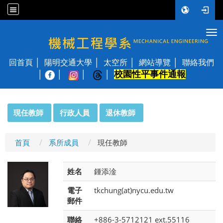
Tog
國立陽明交通大學 機械工程學系
回首頁
陽明交通大學
太空所
網站導覽
聯絡我們
校園性平事件通報
│
:::
現任教師
行政人員
退休教師
首頁
系所成員
現任教師
姓名
鍾添淦
電子
tkchung(at)nycu.edu.tw
郵件
聯絡
+886-3-5712121 ext.55116