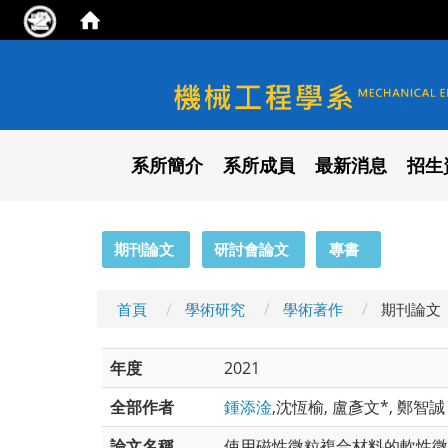
國立陽明交通大學 機械工程
系所簡介
系所成員
最新消息
招生
:::
期刊論文
研討會論文
專書
首頁
學術研究
學術著作
期刊論文
年度
2021
全部作者
鍾添淦
,沈恆榆, 盧彥文*, 鄭智誠
論文名稱
使用磁性微粒複合材料的軟性微