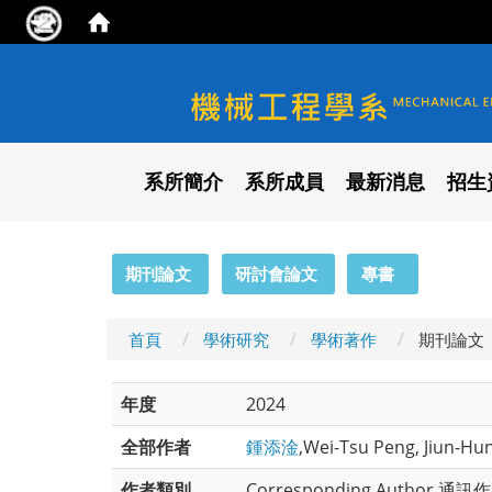
國立陽明交通大學 機械工程
系所簡介
系所成員
最新消息
招生
:::
期刊論文
研討會論文
專書
首頁
學術研究
學術著作
期刊論文
年度
2024
全部作者
鍾添淦
,Wei-Tsu Peng, Jiun-Hu
作者類別
Corresponding Author,通訊