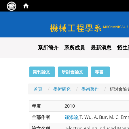
國立陽明交通大學 機械工程
系所簡介
系所成員
最新消息
招生
:::
期刊論文
研討會論文
專書
首頁
學術研究
學術著作
研討會論
年度
2010
全部作者
鍾添淦
,T. Wu, A. Bur, M. C. E
論文名稱
"Electric-Poling-Induced Magn