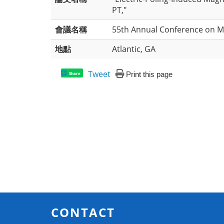
PT,"
會議名稱
55th Annual Conference on M
地點
Atlantic, GA
Tweet
Print this page
Share
CONTACT