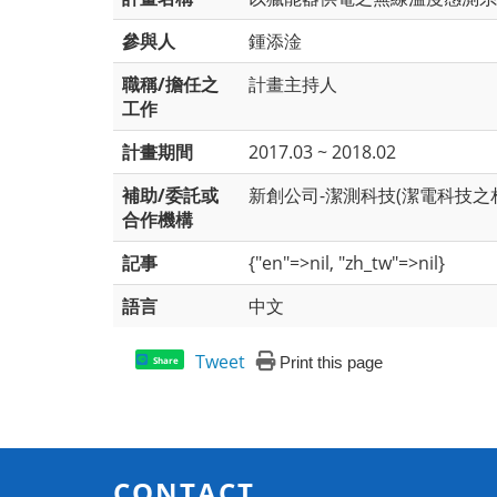
參與人
鍾添淦
職稱/擔任之
計畫主持人
工作
計畫期間
2017.03 ~ 2018.02
補助/委託或
新創公司-潔測科技(潔電科技之
合作機構
記事
{"en"=>nil, "zh_tw"=>nil}
語言
中文
Tweet
Print this page
Share
CONTACT