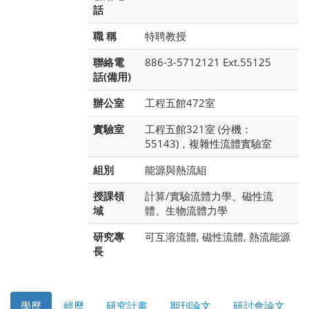
話
職 稱
特聘教授
聯絡電
886-3-5712121 Ext.55125
話(備用)
辦公室
工程五館472室
實驗室
工程五館321室 (分機：
55143)，複雜性流體實驗室
組別
能源與熱流組
授課領
計算/實驗流體力學、磁性流
域
體、生物流體力學
研究專
可互溶流體, 磁性流體, 熱流能源
長
學歷
經歷
研究計畫
期刊論文
研討會論文