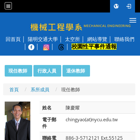
Tog
國立陽明交通大學 機械工程學系
回首頁
陽明交通大學
太空所
網站導覽
聯絡我們
校園性平事件通報
│
:::
現任教師
行政人員
退休教師
首頁
系所成員
現任教師
姓名
陳慶耀
電子郵
chingyao(at)nycu.edu.tw
件
聯絡電
886-3-5712121 Ext.55125