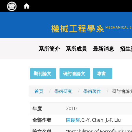
國立陽明交通大學 機械工程
系所簡介
系所成員
最新消息
招生
:::
期刊論文
研討會論文
專書
首頁
學術研究
學術著作
研討會論
年度
2010
全部作者
陳慶耀
,C.-Y. Chen, J.-F. Liu
論文名稱
“Instabilities of Ferrofluids I