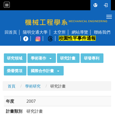
Tog
國立陽明交通大學 機械工程學系
回首頁
陽明交通大學
太空所
網站導覽
聯絡我們
校園性平事件通報
│
:::
研究領域
學術著作
研究計畫
研發專利
榮譽獎項
國際合作計畫
首頁
學術研究
研究計畫
年度
2007
計畫類別
研究計畫