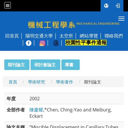
Tog
國立陽明交通大學 機械工程學系
回首頁
陽明交通大學
太空所
網站導覽
聯絡我們
校園性平事件通報
│
:::
期刊論文
研討會論文
專書
首頁
學術研究
學術著作
期刊論文
年度
2002
全部作者
陳慶耀
,*Chen, Ching-Yao and Meiburg,
Eckart
論文名稱
“Miscible Displacement in Capillary Tubes