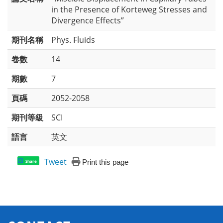
in the Presence of Korteweg Stresses and
Divergence Effects”
期刊名稱
Phys. Fluids
卷數
14
期數
7
頁碼
2052-2058
期刊等級
SCI
語言
英文
Tweet
Print this page
Share