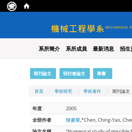
國立陽明交通大學 機械工程
系所簡介
系所成員
最新消息
招生
:::
期刊論文
研討會論文
專書
首頁
學術研究
學術著作
期刊論文
年度
2005
全部作者
陳慶耀
,*Chen, Ching-Yao, Chen
論文名稱
“Numerical study of miscible 