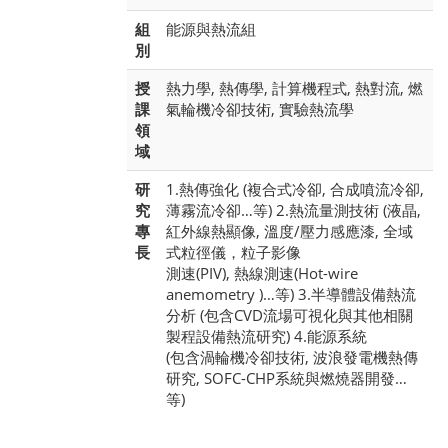
組
能源與熱流組
別
授
熱力學, 熱傳學, 計算機程式, 熱對流, 燃
課
氣輪機冷卻技術, 實驗熱流學
領
域
研
1.熱傳強化 (複合式冷卻, 合成噴流冷卻,
究
薄霧流冷卻…等) 2.熱流量測技術 (液晶,
專
紅外線熱顯像, 溫度/壓力感應漆, 全域
長
式粒徑儀，粒子影像
測速(PIV), 熱線測速(Hot-wire
anemometry )…等) 3.半導體設備熱流
分析 (包含CVD流場可視化與其他相關
製程設備熱流研究) 4.能源系統
(包含渦輪機冷卻技術, 波浪發電機熱傳
研究, SOFC-CHP系統與燃燒器開發…
等)