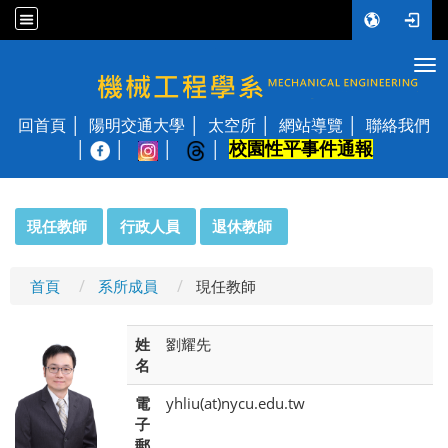
Tog
國立陽明交通大學 機械工程學系
回首頁
陽明交通大學
太空所
網站導覽
聯絡我們
校園性平事件通報
│
:::
現任教師
行政人員
退休教師
首頁
系所成員
現任教師
姓
劉耀先
名
電
yhliu(at)nycu.edu.tw
子
郵