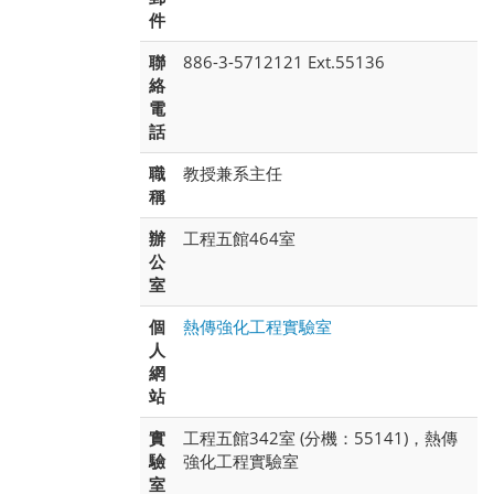
件
聯
886-3-5712121 Ext.55136
絡
電
話
職
教授兼系主任
稱
辦
工程五館464室
公
室
個
熱傳強化工程實驗室
人
網
站
實
工程五館342室 (分機：55141)，熱傳
驗
強化工程實驗室
室