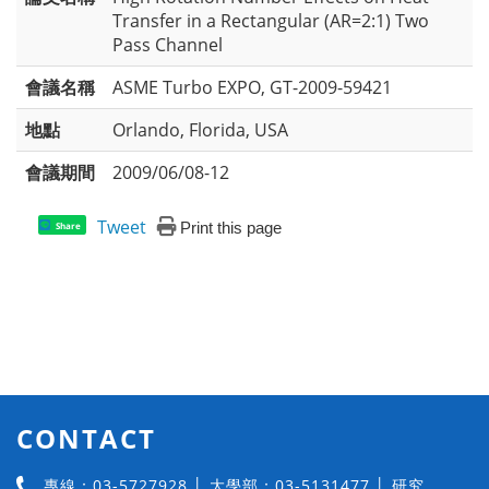
Transfer in a Rectangular (AR=2:1) Two
Pass Channel
會議名稱
ASME Turbo EXPO, GT-2009-59421
地點
Orlando, Florida, USA
會議期間
2009/06/08-12
Tweet
Print this page
Share
CONTACT
專線：03-5727928 │ 大學部：03-5131477 │ 研究