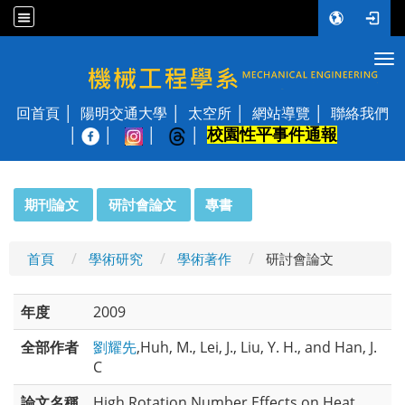
Tog
國立陽明交通大學 機械工程學系
回首頁
陽明交通大學
太空所
網站導覽
聯絡我們
校園性平事件通報
│
:::
期刊論文
研討會論文
專書
首頁
學術研究
學術著作
研討會論文
年度
2009
全部作者
劉耀先
,Huh, M., Lei, J., Liu, Y. H., and Han, J.
C
論文名稱
High Rotation Number Effects on Heat