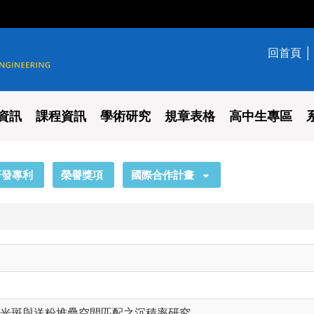
回首頁
學系
資訊
課程資訊
學術研究
規章表格
高中生專區
研發專利
榮譽獎項
國際合作計畫
光斑與送粉堆疊空間匹配之沉積率研究