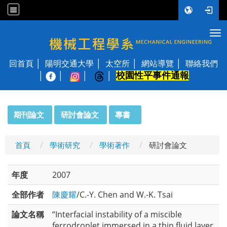
Tog
國立陽明交通大學 機械工程學系
回首頁
陽明交通大學
太空所
網站導覽
聯絡我們
校園性平事件通報
│
:::
期刊論文
研討會論文
專書
首頁
學術研究
學術著作
研討會論文
年度
2007
全部作者
陳慶耀
/C.-Y. Chen and W.-K. Tsai
論文名稱
“Interfacial instability of a miscible
ferrodroplet immersed in a thin fluid layer