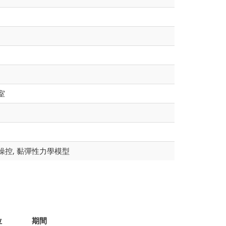
室
操控, 黏彈性力學模型
位
期間