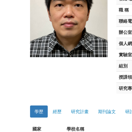
職 稱
聯絡電
辦公室
個人網
實驗室
組別
授課領
研究專
學歷
經歷
研究計畫
期刊論文
研
國家
學校名稱