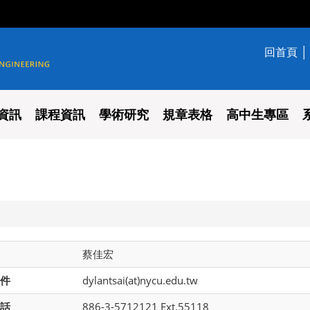
回首頁
學系
資訊
課程資訊
學術研究
規章表格
高中生專區
蔡佳宏
件
dylantsai(at)nycu.edu.tw
話
886-3-5712121 Ext.55118