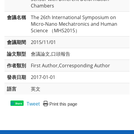
Chambers
會議名稱
The 26th International Symposium on
Micro-Nano Mechatronics and Human
Science （MHS2015）
會議期間
2015/11/01
論文類型
會議論文,口頭報告
作者類別
First Author,Corresponding Author
發表日期
2017-01-01
語言
英文
Tweet
Print this page
Share