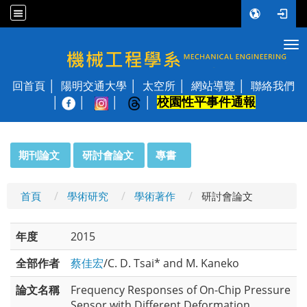
Tog
國立陽明交通大學 機械工程學系
回首頁
陽明交通大學
太空所
網站導覽
聯絡我們
校園性平事件通報
│
:::
期刊論文
研討會論文
專書
首頁
學術研究
學術著作
研討會論文
年度
2015
全部作者
蔡佳宏
/C. D. Tsai* and M. Kaneko
論文名稱
Frequency Responses of On-Chip Pressure
Sensor with Different Deformation