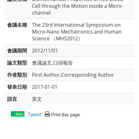
Cell through the Motion inside a Micro-
channel
會議名稱
The 23rd International Symposium on
Micro-Nano Mechatronics and Human
Science （MHS2012）
會議期間
2012/11/01
論文類型
會議論文,口頭報告
作者類別
First Author,Corresponding Author
發表日期
2017-01-01
語言
英文
Tweet
Print this page
Share