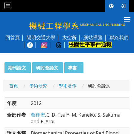
Tog
國立陽明交通大學 機械工程學系
回首頁
陽明交通大學
太空所
網站導覽
聯絡我們
校園性平事件通報
│
:::
期刊論文
研討會論文
專書
首頁
學術研究
學術著作
研討會論文
年度
2012
全部作者
蔡佳宏
,C. D. Tsai*, M. Kaneko, S. Sakuma
and F. Arai
論文名稱
Biomechanical Properties of Red Blood