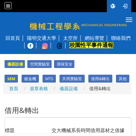
Tog
國立陽明交通大學 機械工程學系
回首頁
陽明交通大學
太空所
網站導覽
聯絡我們
校園性平事件通報
│
儀器設備
空間實驗室
環保安全
SEM
鍍金機
MTS
共用實驗室
借用&轉出
其他
首頁
規章表格
儀器設備
借用&轉出
借用&轉出
標題
交大機械系長時間借用器材之借據