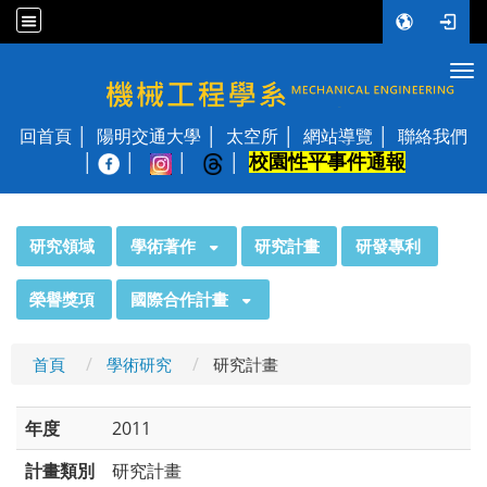
Tog
國立陽明交通大學 機械工程學系
回首頁
陽明交通大學
太空所
網站導覽
聯絡我們
校園性平事件通報
│
:::
研究領域
學術著作
研究計畫
研發專利
榮譽獎項
國際合作計畫
首頁
學術研究
研究計畫
年度
2011
計畫類別
研究計畫