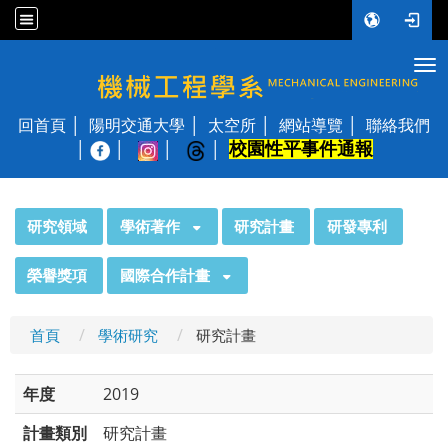
Tog
國立陽明交通大學 機械工程學系
回首頁
陽明交通大學
太空所
網站導覽
聯絡我們
校園性平事件通報
│
:::
研究領域
學術著作
研究計畫
研發專利
榮譽獎項
國際合作計畫
首頁
學術研究
研究計畫
年度
2019
計畫類別
研究計畫