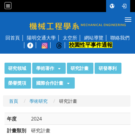
Tog
國立陽明交通大學 機械工程學系
回首頁
陽明交通大學
太空所
網站導覽
聯絡我們
校園性平事件通報
│
:::
研究領域
學術著作
研究計畫
研發專利
榮譽獎項
國際合作計畫
首頁
學術研究
研究計畫
年度
2024
計畫類別
研究計畫