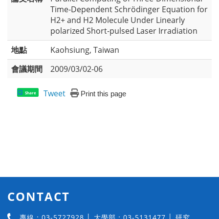
Time-Dependent Schrödinger Equation for
H2+ and H2 Molecule Under Linearly
polarized Short-pulsed Laser Irradiation
地點
Kaohsiung, Taiwan
會議期間
2009/03/02-06
Tweet
Print this page
Share
CONTACT
專線：03-5727928 │ 大學部：03-5131477 │ 研究