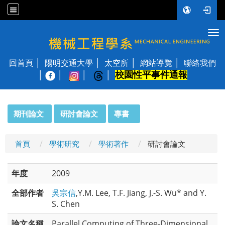
Tog
國立陽明交通大學 機械工程學系
回首頁
陽明交通大學
太空所
網站導覽
聯絡我們
校園性平事件通報
│
:::
期刊論文
研討會論文
專書
首頁
學術研究
學術著作
研討會論文
年度
2009
全部作者
吳宗信
,Y.M. Lee, T.F. Jiang, J.-S. Wu* and Y.
S. Chen
論文名稱
Parallel Computing of Three-Dimensional