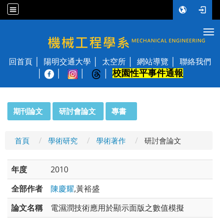
Tog
國立陽明交通大學 機械工程學系
回首頁
陽明交通大學
太空所
網站導覽
聯絡我們
校園性平事件通報
│
:::
期刊論文
研討會論文
專書
首頁
學術研究
學術著作
研討會論文
年度
2010
全部作者
陳慶耀
,黃裕盛
論文名稱
電濕潤技術應用於顯示面版之數值模擬