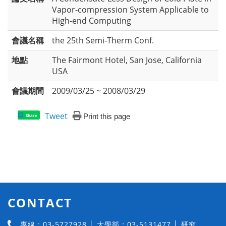
Vapor-compression System Applicable to
High-end Computing
會議名稱
the 25th Semi-Therm Conf.
地點
The Fairmont Hotel, San Jose, California
USA
會議期間
2009/03/25 ~ 2008/03/29
Tweet
Print this page
Share
CONTACT
專線：03-5727928 │ 大學部：03-5131477 │ 研究