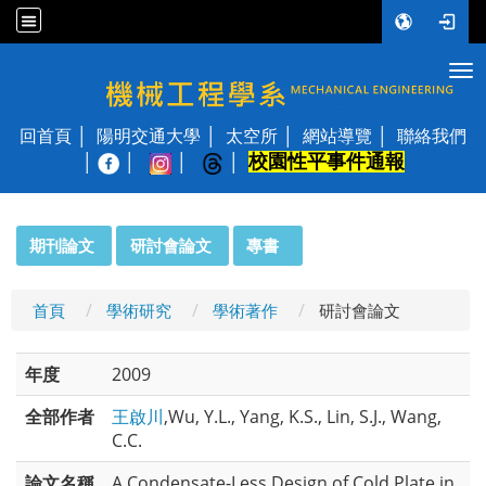
Tog
國立陽明交通大學 機械工程學系
回首頁
陽明交通大學
太空所
網站導覽
聯絡我們
校園性平事件通報
│
:::
期刊論文
研討會論文
專書
首頁
學術研究
學術著作
研討會論文
年度
2009
全部作者
王啟川
,Wu, Y.L., Yang, K.S., Lin, S.J., Wang,
C.C.
論文名稱
A Condensate-Less Design of Cold Plate in