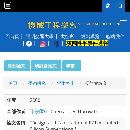
Tog
國立陽明交通大學 機械工程學系
回首頁
陽明交通大學
太空所
網站導覽
聯絡我們
校園性平事件通報
│
:::
期刊論文
研討會論文
專書
首頁
學術研究
學術著作
研討會論文
年度
2000
全部作者
陳宗麟
/T. Chen and R. Horowitz
論文名稱
"Design and Fabrication of PZT-Actuated
Silicon Suspensions,"