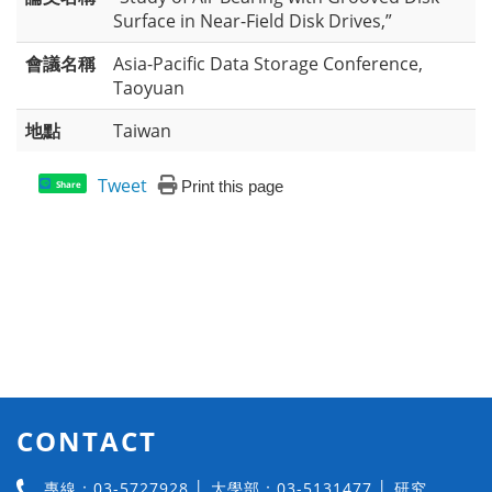
Surface in Near-Field Disk Drives,”
會議名稱
Asia-Pacific Data Storage Conference,
Taoyuan
地點
Taiwan
Tweet
Print this page
Share
CONTACT
專線：03-5727928 │ 大學部：03-5131477 │ 研究