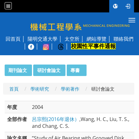
Tog
國立陽明交通大學 機械工程學系
回首頁
陽明交通大學
太空所
網站導覽
聯絡我們
校園性平事件通報
│
:::
期刊論文
研討會論文
專書
首頁
學術研究
學術著作
研討會論文
年度
2004
全部作者
呂宗熙(2016年退休）
,Wang, H. C., Liu, T. S.,
and Chang, C. S.
論文名稱
”Study of Air Bearing with Grooved Disk