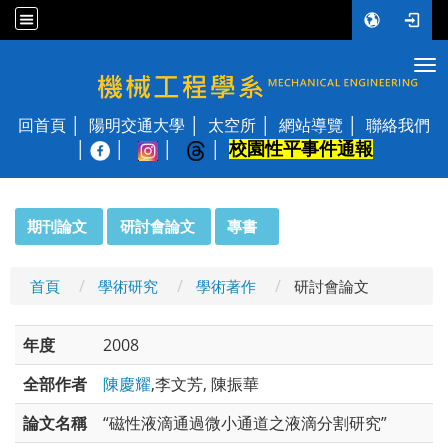
Tog
國立陽明交通大學 機械工程學系
回首頁
陽明交通大學
太空所
網站導覽
聯絡我們
校園性平事件通報
│
:::
期刊論文
研討會論文
專書
首頁
學術研究
學術著作
研討會論文
年度
2008
全部作者
陳慶耀
,李文芳, 陳振華
論文名稱
“磁性液滴通過微小通道之液滴分割研究”