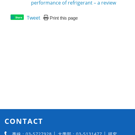
performance of refrigerant – a review
Tweet
Print this page
Share
CONTACT
專線：03-5727928 │ 大學部：03-5131477 │ 研究