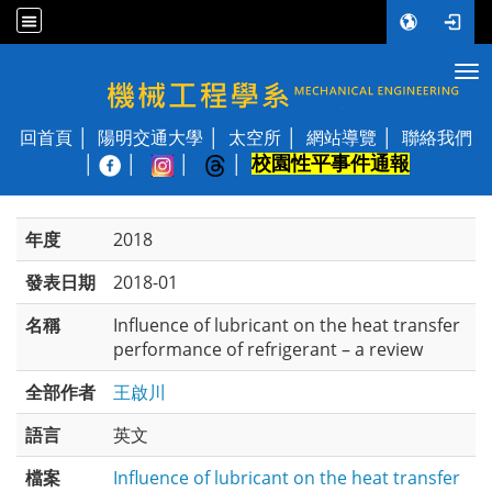
Tog
國立陽明交通大學 機械工程學系
回首頁
陽明交通大學
太空所
網站導覽
聯絡我們
校園性平事件通報
│
年度
2018
發表日期
2018-01
名稱
Influence of lubricant on the heat transfer
performance of refrigerant – a review
全部作者
王啟川
語言
英文
檔案
Influence of lubricant on the heat transfer