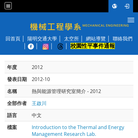
Tog
國立陽明交通大學 機械工程學系
回首頁
陽明交通大學
太空所
網站導覽
聯絡我們
校園性平事件通報
│
年度
2012
發表日期
2012-10
名稱
熱與能源管理研究室簡介 - 2012
全部作者
王啟川
語言
中文
檔案
Introduction to the Thermal and Energy
Management Research Lab.