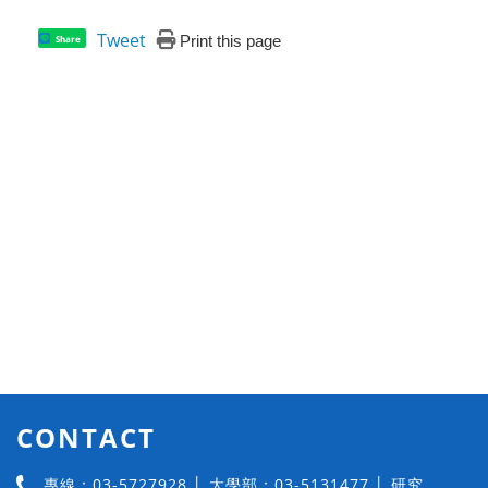
Tweet
Print this page
Share
CONTACT
專線：03-5727928 │ 大學部：03-5131477 │ 研究