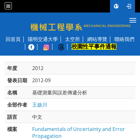
Tog
國立陽明交通大學 機械工程學系
回首頁
陽明交通大學
太空所
網站導覽
聯絡我們
校園性平事件通報
│
年度
2012
發表日期
2012-09
名稱
基礎測量與誤差傳遞分析
全部作者
王啟川
語言
中文
檔案
Fundamentals of Uncertainty and Error
Propagation