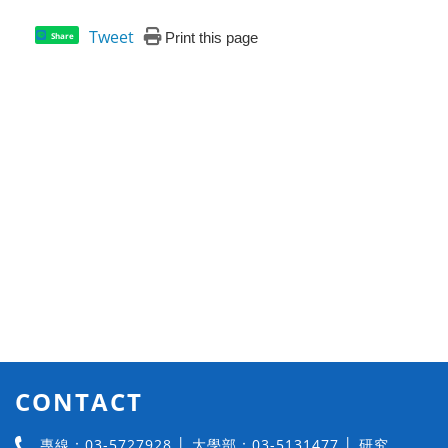
Tweet
Print this page
Share
CONTACT
專線：03-5727928 │ 大學部：03-5131477 │ 研究