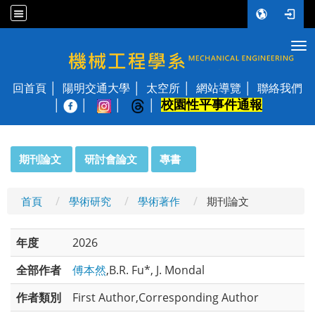
Tog
國立陽明交通大學 機械工程學系
回首頁
陽明交通大學
太空所
網站導覽
聯絡我們
校園性平事件通報
│
:::
期刊論文
研討會論文
專書
首頁
學術研究
學術著作
期刊論文
年度
2026
全部作者
傅本然
,B.R. Fu*, J. Mondal
作者類別
First Author,Corresponding Author