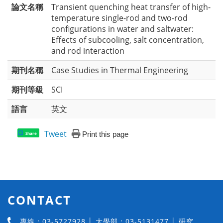
論文名稱
Transient quenching heat transfer of high-
temperature single-rod and two-rod
configurations in water and saltwater:
Effects of subcooling, salt concentration,
and rod interaction
期刊名稱
Case Studies in Thermal Engineering
期刊等級
SCI
語言
英文
Tweet
Print this page
Share
CONTACT
專線：03-5727928 │ 大學部：03-5131477 │ 研究